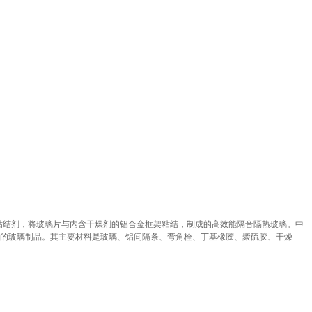
粘结剂，将玻璃片与内含干燥剂的铝合金框架粘结，制成的高效能隔音隔热玻璃。中
的玻璃制品。其主要材料是玻璃、铝间隔条、弯角栓、丁基橡胶、聚硫胶、干燥