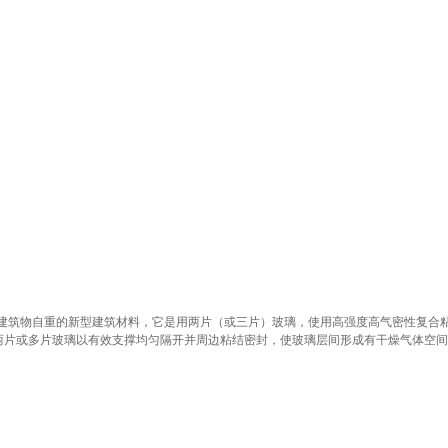
低建筑物自重的新型建筑材料，它是用两片（或三片）玻璃，使用高强度高气密性复合
两片或多片玻璃以有效支撑均匀隔开并周边粘结密封，使玻璃层间形成有干燥气体空间