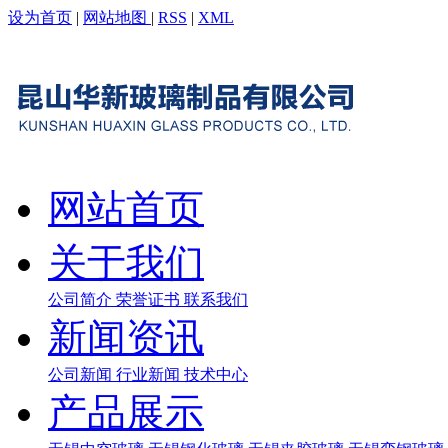
设为首页
|
网站地图
|
RSS
|
XML
网站首页
关于我们
公司简介
荣誉证书
联系我们
新闻资讯
公司新闻
行业新闻
技术中心
产品展示