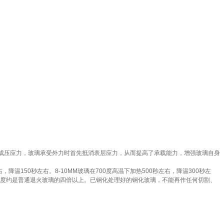
在玻璃表面形成压应力，玻璃承受外力时首先抵消表层应力，从而提高了承载能力，增强玻璃自身
温150秒左右。8-10MM玻璃在700度高温下加热500秒左右，降温300秒左
度约是普通退火玻璃的四倍以上。已钢化处理好的钢化玻璃，不能再作任何切割、