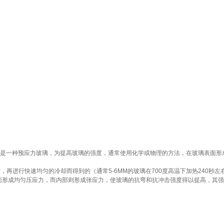
于安全玻璃。钢化玻璃其实是一种预应力玻璃，为提高玻璃的强度，通常使用化学或物理的方法，
进行快速均匀的冷却而得到的（通常5-6MM的玻璃在700度高温下加热240秒左右，降
面形成均匀压应力，而内部则形成张应力，使玻璃的抗弯和抗冲击强度得以提高，其强